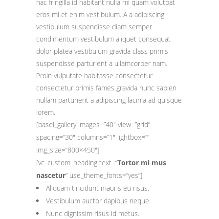
hac fringilla id habitant nulla mi quam volutpat
eros mi et enim vestibulum. A a adipiscing
vestibulum suspendisse diam semper
condimentum vestibulum aliquet consequat
dolor platea vestibulum gravida class primis
suspendisse parturient a ullamcorper nam.
Proin vulputate habitasse consectetur
consectetur primis fames gravida nunc sapien
nullam parturient a adipiscing lacinia ad quisque
lorem.
[basel_gallery images=”40″ view=”grid”
spacing=”30″ columns=”1″ lightbox=””
img_size=”800×450″]
[vc_custom_heading text=”
Tortor mi mus
nascetur
” use_theme_fonts=”yes”]
Aliquam tincidunt mauris eu risus.
Vestibulum auctor dapibus neque.
Nunc dignissim risus id metus.