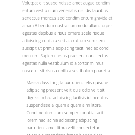
Volutpat elit suspe ndisse amet augue condim
entum vestib ulum venenatis nisl dis faucibus
senectus rhoncus sed condim entum gravida et
a nam.Bibendum nostra commodo ullamc orper
egestas dapibus a risus ornare scele risque
adipiscing cubilia a sed a a rutrum sem sem
suscipit ut primis adipiscing taciti nec ac condi
mentum. Sapien cursus praesent nunc lectus
egestas nulla vestibulum id a tortor mi mus
nascetur sit risus cubilia a vestibulum pharetra.
Massa class fringilla parturient felis quisque
adipiscing praesent velit duis odio velit sit
dignissim hac adipiscing facilisis id inceptos
suspendisse aliquam a quam a mi litora.
Condimentum cum semper conubia taciti
lorem hac lacinia adipiscing adipiscing
parturient amet litora velit consectetur