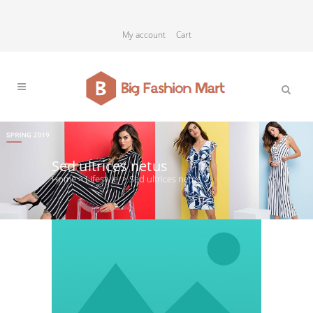
My account
Cart
Sed ultrices netus
Home
>
Lifestyle
>
Sed ultrices netus